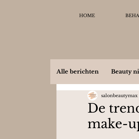
HOME
BEH
Alle berichten
Beauty n
salonbeautymax
De tren
make-up