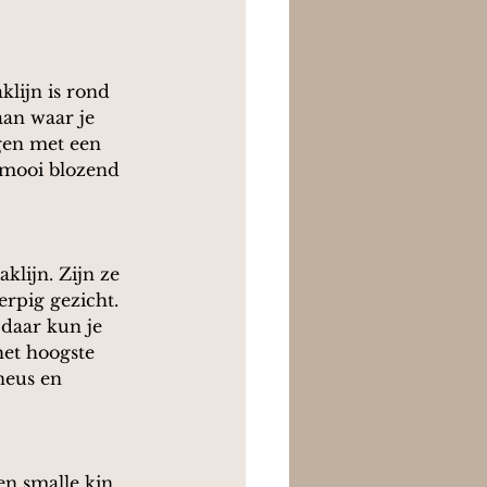
klijn is rond 
aan waar je 
gen met een 
mooi blozend 
klijn. Zijn ze 
rpig gezicht. 
 daar kun je 
het hoogste 
neus en 
n smalle kin. 