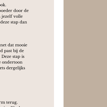
ok. 
poeder door de 
jezelf volle 
deze stap dan 
 net dat mooie 
d past bij de 
Deze stap is 
e ondertoon 
ts dergelijks 
rm terug. 