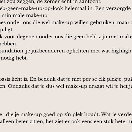
iet zou zeggen, de zomer echt in aantocht.
k-heb-geen-make-up-op-look helemaal in. Een verzorgde
et minimale make-up
es onder ons die wel make-up willen gebruiken, maar 
p ligt.
 voor degenen onder ons die geen held zijn met make
hebben.
undation, je jukbeenderen oplichten met wat highlight
e nodig hebt.
basis licht is. En bedenk dat je niet per se elk plekje, pu
n. Ondanks dat je dus wel make-up draagt wil je het ju
r die je make-up goed op z'n plek houdt. Wat je verder
 alleen beter zitten, het ziet er ook eens een stuk beter u