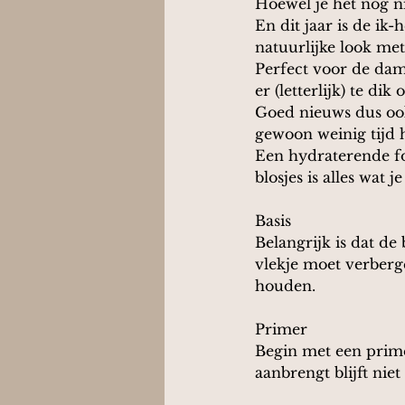
Hoewel je het nog n
En dit jaar is de i
natuurlijke look m
Perfect voor de dam
er (letterlijk) te dik o
Goed nieuws dus ook
gewoon weinig tijd 
Een hydraterende fo
blosjes is alles wat j
Basis
Belangrijk is dat de 
vlekje moet verberge
houden.
Primer
Begin met een prime
aanbrengt blijft niet