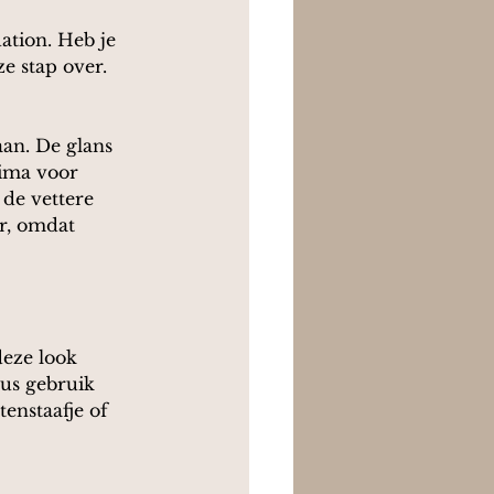
ation. Heb je 
e stap over. 
an. De glans 
rima voor 
de vettere 
r, omdat 
deze look 
us gebruik 
enstaafje of 