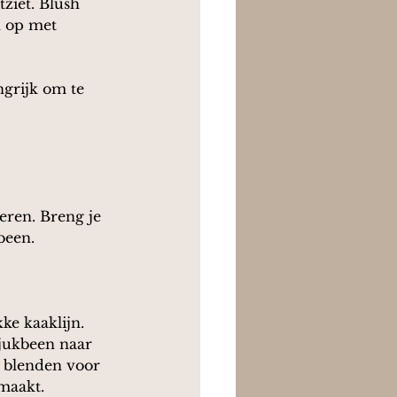
ziet. Blush 
n op met 
grijk om te 
eren. Breng je 
been.
ke kaaklijn. 
 jukbeen naar 
e blenden voor 
maakt.  