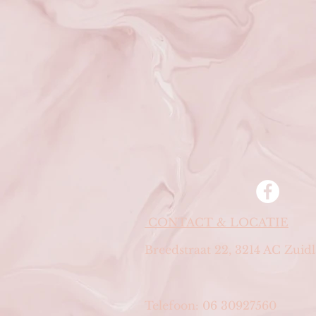
CONTACT & LOCATIE
Breedstraat 22, 3214 AC Zuid
Telefoon: 06 30927560