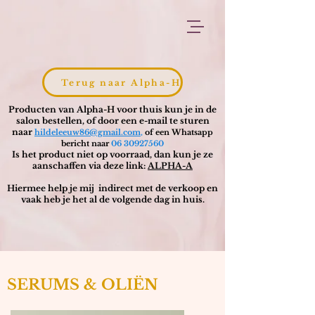
Terug naar Alpha-H
Producten van Alpha-H voor thuis kun je in de
salon bestellen, of door een e-mail
te st
uren
naar
,
hildeleeuw86@gmail.com
of een Whatsapp
bericht naar
06 30927560
Is het product niet op voorraad, dan kun je ze
aanschaffen via deze link:
ALPHA-A
Hiermee help je mij indirect met de verkoop en
v
aak heb je het al de volgende dag in huis.
SERUM
S & OLIËN