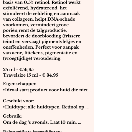
basis van 0.5% retinol. Retinol werkt
exfoliërend, hydraterend, het
stimuleert de celdeling en aanmaak
van collageen, helpt DNA-schade
voorkomen, vermindert grove
poriën,remt de talgproductie,
bevordert de doorbloeding (frissere
teint) en vervaagt pigmentvlekjes en
oneffenheden. Perfect voor aanpak
van acne, littekens, pigmentatie en
(vroegtijdige) veroudering.
25 ml - €56,95
Travelsize 15 ml - € 34,95
Eigenschappen

•Ideaal start product voor huid die niet 
eerder met vitamine A of fruitzuren in 
Geschikt voor: 

aanraking is geweest. Let op: bij

•Huidtype: alle huidtypen. Retinol op 
vitamine A kán men te maken krijgen 
instapniveau; zacht maar krachtig. 

met een gewenningsreactie. Dan eerst 
Gebruik: 

• Huidconditie: (vroegtijdige) 
tolerantie opbouwen.

Om de dag ‘s avonds. Laat 10 min. 
veroudering, zonschade, pigmentatie, 
• Pakt de 1e tekenen van 
intrekken alvorens een nachtcrème aan 
acne, vale 
