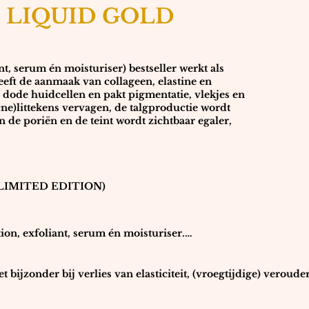
LIQUID GOLD
nt, serum én moisturiser) bestseller werkt als
geeft de aanmaak van collageen, elastine en
 dode huidcellen en pakt pigmentatie, vlekjes en
ne)littekens vervagen, de talgproductie wordt
 de poriën en de teint wordt zichtbaar egaler,
 (LIMITED EDITION)
ion, exfoliant, serum én moisturiser.

or de combinatie van 5% glycolzuur en een lage pH waarde van
zodanig aan het werk dat de aanmaak van collageen, elastine e
 bijzonder bij verlies van elasticiteit, (vroegtijdige) verouder
re huidlagen flink toeneemt. Dit zorgt voor een betere 
)huid, acne, littekens en grove poriën.
binnenuit

en, stimuleert de celvernieuwing, geeft de teint een boost, en