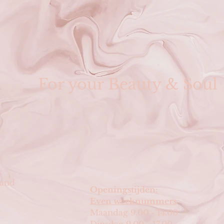
For your Beauty & Soul
land
Openingstijden
:
Even weeknummers
Maandag 9.00 - 14.00