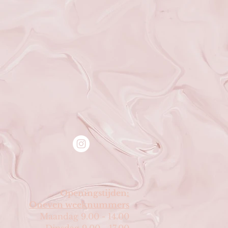
Openingstijden
:
Oneven weeknummers
Maandag 9.00 - 14.00