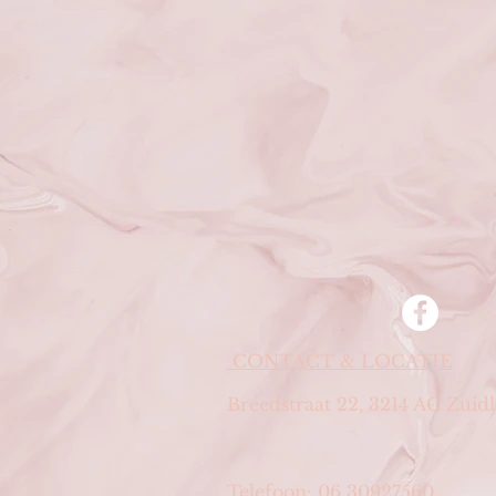
CONTACT & LOCATIE
Breedstraat 22, 3214 AC Zuid
Telefoon: 06 30927560