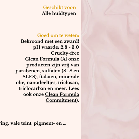
Geschikt voor:
Alle huidtypen
Goed om te weten:
Bekroond met een award!
pH waarde: 2.8 - 3.0
Cruelty-free
Clean Formula (Al onze
producten zijn vrij van
parabenen, sulfaten (SLS en
SLES), ftalaten, minerale
olie, nanodeeltjes, triclosan,
triclocarban en meer. Lees
ook onze
Clean Formula
Commitment
).
 
n 
ing, vale teint, pigment- en 
 