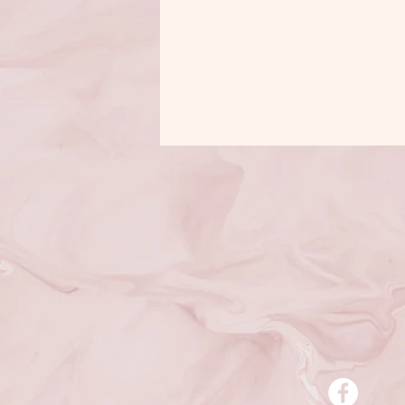
phenoxyethanol, xanthan gum, capryl
sabdariffa (red sorrel) flower extrac
iron oxide).extract.