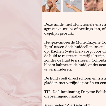
Deze milde, multifunctionele enzyma
agressieve scrubs of peelings kan, of
dagelijks gebruik.
Het geavanceerde Multi-Enzyme Com
‘lijm’ tussen dode huidcellen los en l
op. Kaolien (witte klei) zorgt voor 
de huid te matteren, terwijl ultrafijn
zonder de huid te irriteren. Colloïd
bloem kalmeren de huid, ondersteun
te verminderen.
De huid voelt direct schoon en fris 
gladder, met verfijnde poriën en een 
TIP! De Illuminating Enzyme Polish 
diepreinigend masker.
Meer weten? Zie 'Gebruik'!