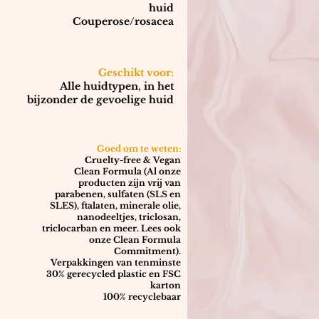
huid
Couperose/rosacea
Geschikt voor:
Alle huidtypen
,
in het
bijzonder de gevoelige huid
Goed om te weten:
Cruelty-free & Vegan
Clean Formula (Al onze
producten zijn vrij van
parabenen, sulfaten (SLS en
SLES), ftalaten, minerale olie,
nanodeeltjes, triclosan,
triclocarban en meer. Lees ook
onze Clean Formula
Commitment).
Verpakkingen van tenminste
30% gerecycled plastic en FSC
karton
100% recyclebaar