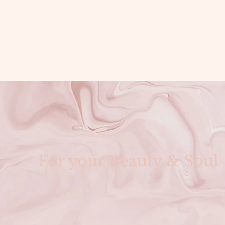
yl glycol, camellia oleifera seed oil, hibiscus 
t, parfum (fragrance), lipase, protease, CI 77491 (red 
For your Beauty & Soul