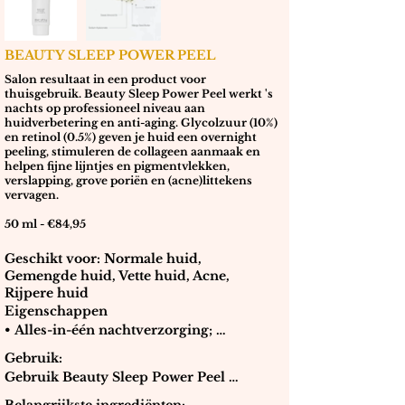
BEAUTY SLEEP POWER PEEL
Salon resultaat in een product voor
thuisgebruik. Beauty Sleep Power Peel werkt 's
nachts op professioneel niveau aan
huidverbetering en anti-aging. Glycolzuur (10%)
en retinol (0.5%) geven je huid een overnight
peeling, stimuleren de collageen aanmaak en
helpen fijne lijntjes en pigmentvlekken,
verslapping, grove poriën en (acne)littekens
vervagen.
50 ml - €84,95
Geschikt voor: Normale huid,
Gemengde huid, Vette huid, Acne,
Rijpere huid
Eigenschappen

• Alles-in-één nachtverzorging; 
nachtcrème, peeling en masker 
Gebruik:

tegelijkertijd.

Gebruik Beauty Sleep Power Peel 
10% glycolzuur en 0.5% retinol staan 
max. 2 keer per week in de avond. 